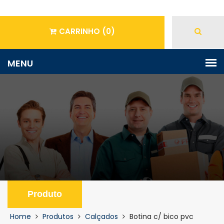
CARRINHO
(0)
Produto
Home
Produtos
Calçados
Botina c/ bico pvc